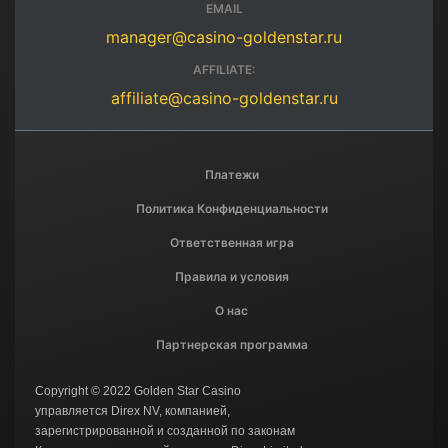
EMAIL
manager@casino-goldenstar.ru
AFFILIATE:
affiliate@casino-goldenstar.ru
Платежи
Политика Конфиденциальности
Ответственная игра
Правила и условия
О нас
Партнерская программа
Copyright © 2022 Golden Star Casino
управляется Direx NV, компанией,
зарегистрированной и созданной по законам