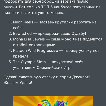
подобрать для себя хороший вариант прямо
онлайн. Вот только ТОП 5 наиболее популярных из
них по итогам текущего месяца:
Neon Reels — заставь крутилки работать на
себя!
Bewitched — приворожи свою Судьбу!
Mona Lisa Jewels — сама Моно Лиза поделится
с тобой сокровищами!
Platoon Wild Progressive — твоему успеху нет
предела!
The Olympic Slots — почувствуй себя
участником Олимпийских Игр!
Сделай счастливую ставку и сорви Джекпот!
Желаем Удачи!