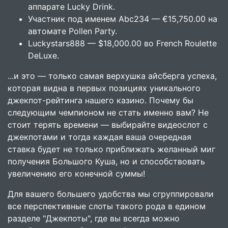
аппарате Lucky Drink.
Участник под именем Аbc234 — €15,750.00 на
автомате Pollen Party.
Luckystars888 — $18,000.00 во French Roulette
DeLuxe.
...и это — только самая верхушка айсберга успеха,
которая видна в первых позициях уникального
джекпот-рейтинга нашего казино. Почему бы
следующим чемпионом не стать именно вам? Не
стоит терять времени — выбирайте видеослот с
джекпотами и тогда каждая ваша очередная
ставка будет не только приближать желанный миг
получения Большого Куша, но и способствовать
увеличению его конечной суммы!
Для вашего большего удобства мы сгруппировали
все перспективные слоты такого рода в едином
разделе "Джекпоты", где вы всегда можно